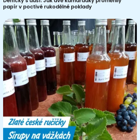
Deníčky s duší: Jak dvě kamarádky proměnily
papír v poctivé rukodělné poklady