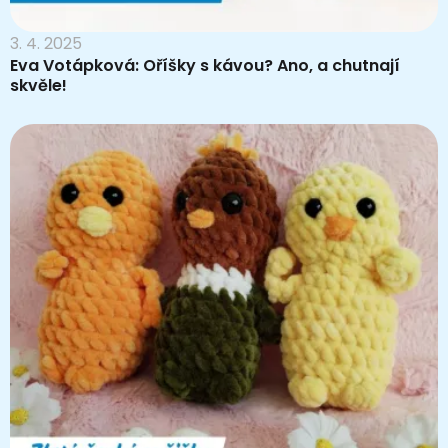
3. 4. 2025
Eva Votápková: Oříšky s kávou? Ano, a chutnají
skvěle!