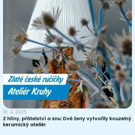
16. 4. 2025
Z hlíny, přátelství a snu: Dvě ženy vytvořily kouzelný
keramický ateliér