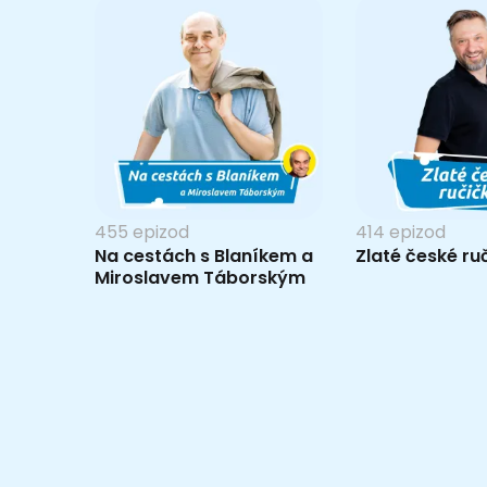
455 epizod
414 epizod
Na cestách s Blaníkem a
Zlaté české ru
Miroslavem Táborským