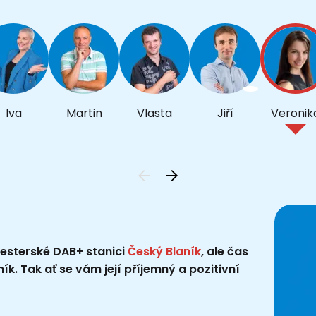
Iva
Martin
Vlasta
Jiří
Veronik
sesterské DAB+ stanici
Český Blaník
, ale čas
ík. Tak ať se vám její příjemný a pozitivní