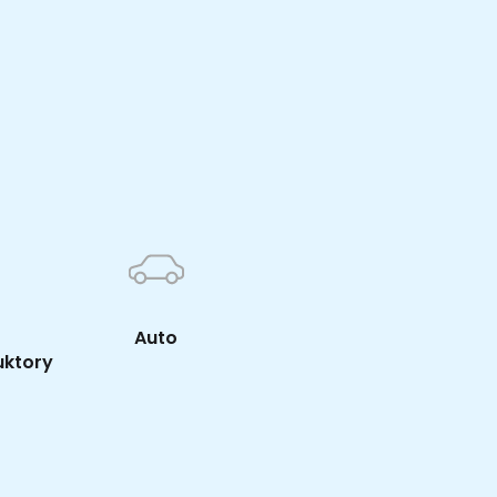
K
Auto
uktory