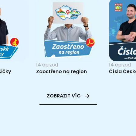
14 epizod
14 epizod
čičky
Zaostřeno na region
Čísla Česk
ZOBRAZIT VÍC