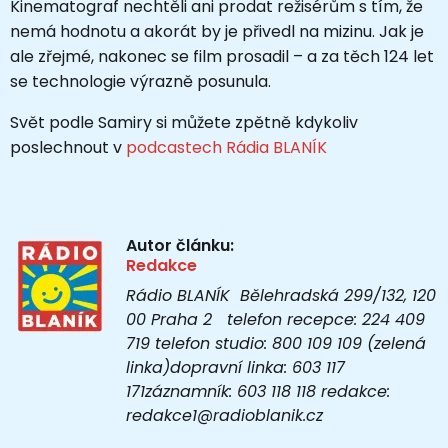
Kinematograf nechtěli ani prodat režisérům s tím, že
nemá hodnotu a akorát by je přivedl na mizinu. Jak je
ale zřejmé, nakonec se film prosadil – a za těch 124 let
se technologie výrazně posunula.
Svět podle Samiry si můžete zpětně kdykoliv
poslechnout v
podcastech Rádia BLANÍK
Autor článku:
Redakce
Rádio BLANÍK Bělehradská 299/132, 120
00 Praha 2 telefon recepce: 224 409
719 telefon studio: 800 109 109 (zelená
linka)dopravní linka: 603 117
171záznamník: 603 118 118 redakce:
redakce1@radioblanik.cz