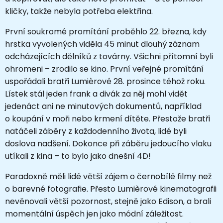
kličky, takže nebyla potřeba elektřina.
První soukromé promítání proběhlo 22. března, kdy
hrstka vyvolených viděla 45 minut dlouhý záznam
odcházejících dělníků z továrny. Všichni přítomní byli
ohromeni – zrodilo se kino. První veřejné promítání
uspořádali bratři Lumièrové 28. prosince téhož roku.
Lístek stál jeden frank a divák za něj mohl vidět
jedenáct ani ne minutových dokumentů, například
o koupání v moři nebo krmení dítěte. Přestože bratři
natáčeli záběry z každodenního života, lidé byli
doslova nadšení. Dokonce při záběru jedoucího vlaku
utíkali z kina – to bylo jako dnešní 4D!
Paradoxně měli lidé větší zájem o černobílé filmy než
o barevné fotografie. Přesto Lumièrové kinematografii
nevěnovali větší pozornost, stejně jako Edison, a brali
momentální úspěch jen jako módní záležitost.