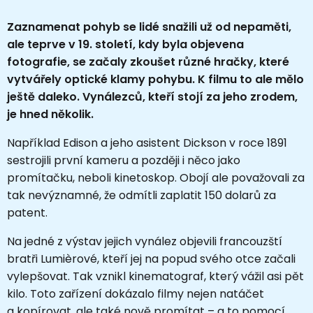
Zaznamenat pohyb se lidé snažili už od nepaměti,
ale teprve v 19. století, kdy byla objevena
fotografie, se začaly zkoušet různé hračky, které
vytvářely optické klamy pohybu. K filmu to ale mělo
ještě daleko. Vynálezců, kteří stojí za jeho zrodem,
je hned několik.
Například Edison a jeho asistent Dickson v roce 1891
sestrojili první kameru a později i něco jako
promítačku, neboli kinetoskop. Obojí ale považovali za
tak nevýznamné, že odmítli zaplatit 150 dolarů za
patent.
Na jedné z výstav jejich vynález objevili francouzští
bratři Lumièrové, kteří jej na popud svého otce začali
vylepšovat. Tak vznikl kinematograf, který vážil asi pět
kilo. Toto zařízení dokázalo filmy nejen natáčet
a kopírovat, ale také nově promítat – a to pomocí