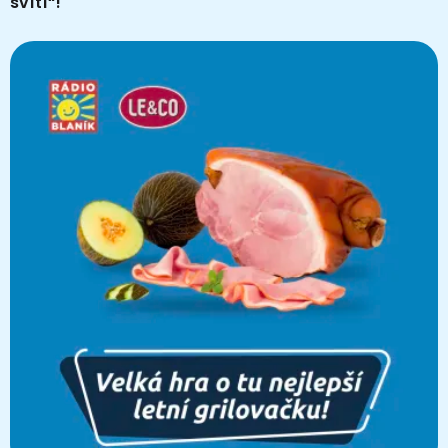
svítí“!