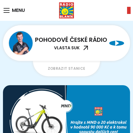
MENU
POHODOVÉ ČESKÉ RÁDIO
VLASTA SUK
ZOBRAZIT STANICE
ČESKÝ BLANÍK
České písničky, které máte rádi