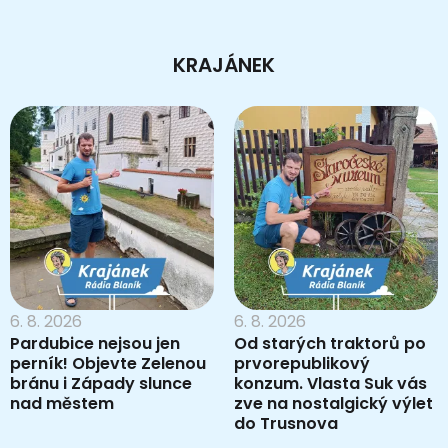
KRAJÁNEK
6. 8. 2026
6. 8. 2026
Pardubice nejsou jen
Od starých traktorů po
perník! Objevte Zelenou
prvorepublikový
bránu i Západy slunce
konzum. Vlasta Suk vás
nad městem
zve na nostalgický výlet
do Trusnova