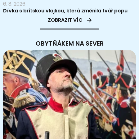
6. 8. 2026
Dívka s britskou vlajkou, která změnila tvář popu
ZOBRAZIT VÍC
OBYTŇÁKEM NA SEVER